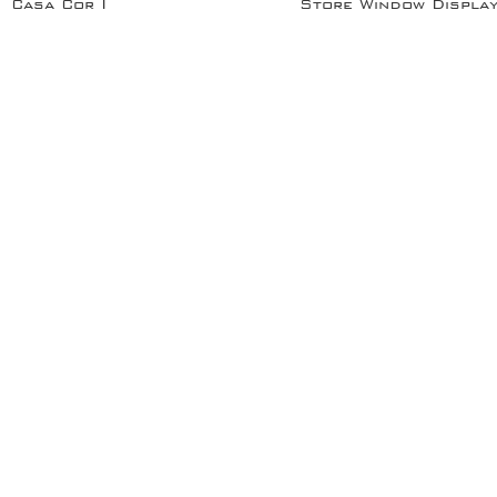
Casa Cor I
Store Window Displa