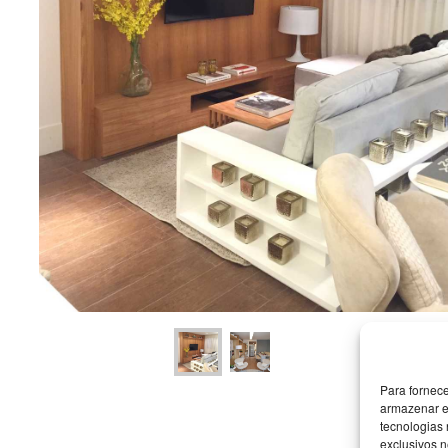
Para fornec
armazenar e
tecnologias
exclusivos n