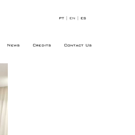
PT
|
EN
|
ES
News
Credits
Contact Us