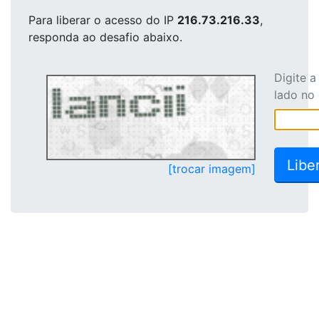
Para liberar o acesso
do IP
216.73.216.33
,
responda ao desafio abaixo.
Digite 
lado no
[trocar imagem]