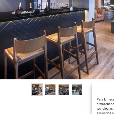
Para fornec
armazenar e
tecnologias
exclusivos n