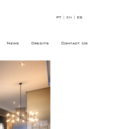
PT
|
EN
|
ES
News
Credits
Contact Us