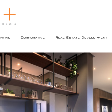
 principal
o secundário
ntial
Corporative
Real Estate Development