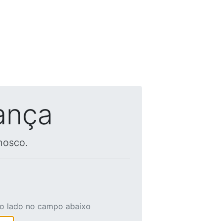
ança
nosco.
ao lado no campo abaixo