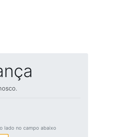
ança
nosco.
ao lado no campo abaixo